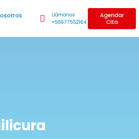
Llámanos
Agendar
osotros
Cita
+56977552164
ilicura