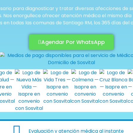
ario para diagnosticar y tratar diversas afecciones de s
os. Nos enorgullece ofrecer atención médica el mismo día p
 en todas las comunas de Santiago RM, los 365 días del 
Agendar Por WhatsApp
Evaluación y atención médica al instante