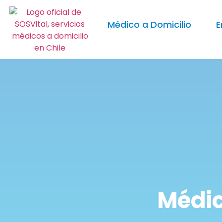
Médico a Domicilio
E
Médic