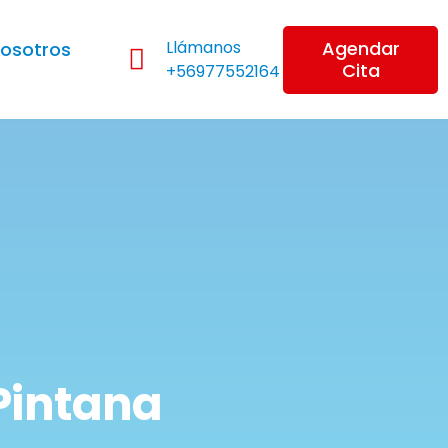
Llámanos
Agendar
osotros
Cita
+56977552164
 Pintana